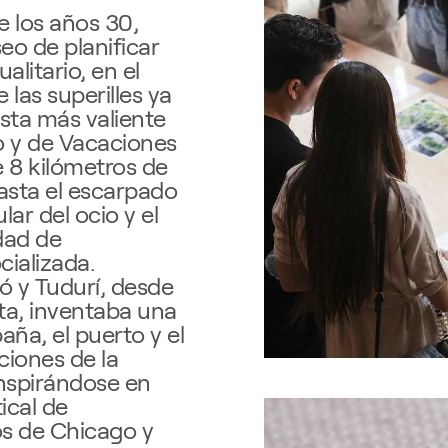
 los años 30,
seo de planificar
alitario, en el
 las superilles ya
esta más valiente
o y de Vacaciones
e 8 kilómetros de
hasta el escarpado
ar del ocio y el
dad de
cializada.
ó y Tudurí, desde
ta, inventaba una
aña, el puerto y el
ciones de la
inspirándose en
tical de
los de Chicago y