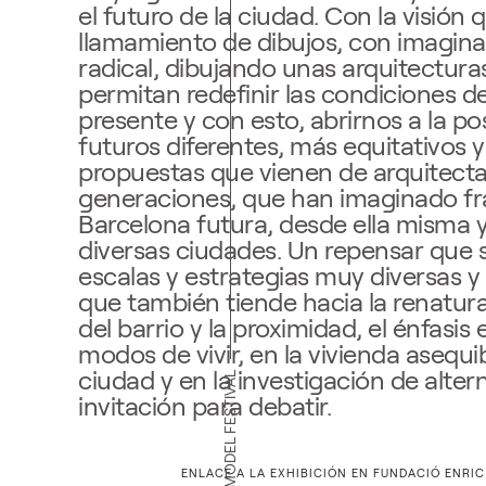
el futuro de la ciudad. Con la visión 
llamamiento de dibujos, con imagin
radical, dibujando unas arquitectura
permitan redefinir las condiciones d
presente y con esto, abrirnos a la pos
futuros diferentes, más equitativos y
propuestas que vienen de arquitect
generaciones, que han imaginado f
Barcelona futura, desde ella misma
diversas ciudades. Un repensar que 
escalas y estrategias muy diversas y
que también tiende hacia la renatural
del barrio y la proximidad, el énfasis 
modos de vivir, en la vivienda asequib
ciudad y en la investigación de altern
invitación para debatir.
ENLACE A LA EXHIBICIÓN EN FUNDACIÓ ENRIC