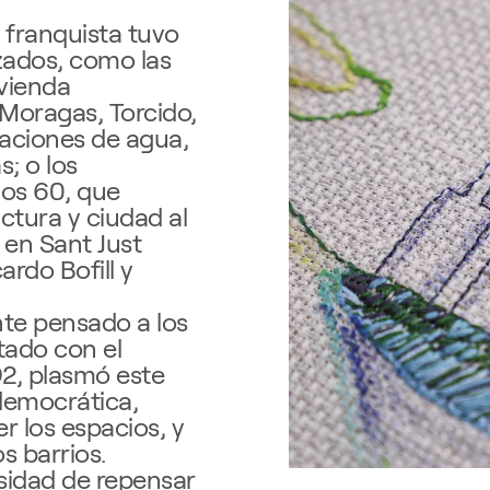
a franquista tuvo
zados, como las
ivienda
Moragas, Torcido,
naciones de agua,
s; o los
ños 60, que
tura y ciudad al
 en Sant Just
ardo Bofill y
te pensado a los
tado con el
92, plasmó este
democrática,
r los espacios, y
s barrios.
esidad de repensar