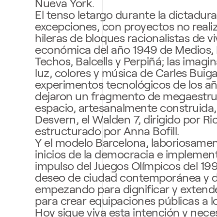
Nueva York.
El tenso letargo durante la dictadur
excepciones, con proyectos no reali
hileras de bloques racionalistas de v
económica del año 1949 de Medios, 
Techos, Balcells y Perpiñá; las imagi
luz, colores y música de Carles Buiga
experimentos tecnológicos de los a
dejaron un fragmento de megaestruc
espacio, artesanalmente construida,
Desvern, el Walden 7, dirigido por Ric
estructurado por Anna Bofill.
Y el modelo Barcelona, laboriosamen
inicios de la democracia e implemen
impulso del Juegos Olímpicos del 19
deseo de ciudad contemporánea y 
empezando para dignificar y extende
para crear equipaciones públicas a lo
Hoy sigue viva esta intención y nec