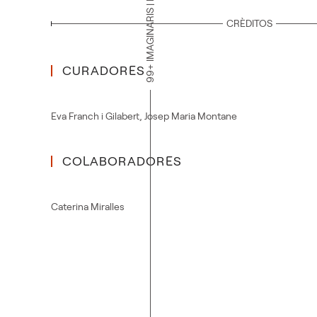
99+ IMAGINARIS | MODEL FESTIVAL
CRÈDITOS
CURADORES
Eva Franch i Gilabert
,
Josep Maria Montane
COLABORADORES
Caterina Miralles