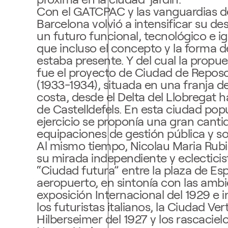
Con el GATCPAC y las vanguardias de
Barcelona volvió a intensificar su de
un futuro funcional, tecnológico e igu
que incluso el concepto y la forma de
estaba presente. Y del cual la propu
fue el proyecto de Ciudad de Repos
(1933-1934), situada en una franja d
costa, desde el Delta del Llobregat 
de Castelldefels. En esta ciudad popul
ejercicio se proponía una gran canti
equipaciones de gestión pública y so
Al mismo tiempo, Nicolau Maria Rubi
su mirada independiente y eclecticis
“Ciudad futura” entre la plaza de Esp
aeropuerto, en sintonía con las ambi
exposición Internacional del 1929 e 
los futuristas italianos, la Ciudad Ver
Hilberseimer del 1927 y los rascacie