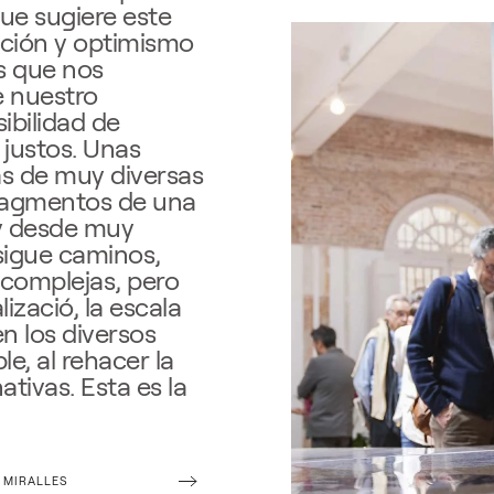
que sugiere este
ación y optimismo
s que nos
e nuestro
ibilidad de
 justos. Unas
as de muy diversas
ragmentos de una
 y desde muy
sigue caminos,
 complejas, pero
izació, la escala
en los diversos
le, al rehacer la
ativas. Esta es la
 MIRALLES