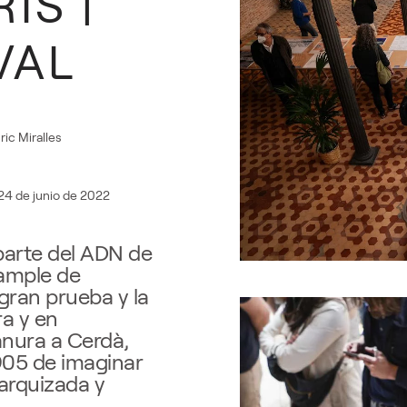
IS |
VAL
ic Miralles
24 de junio de 2022
parte del ADN de
xample de
 gran prueba y la
ra y en
anura a Cerdà,
1905 de imaginar
arquizada y