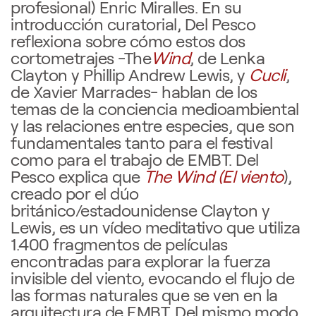
profesional) Enric Miralles. En su
introducción curatorial, Del Pesco
reflexiona sobre cómo estos dos
cortometrajes -The
Wind
, de Lenka
Clayton y Phillip Andrew Lewis, y
Cucli
,
de Xavier Marrades- hablan de los
temas de la conciencia medioambiental
y las relaciones entre especies, que son
fundamentales tanto para el festival
como para el trabajo de EMBT. Del
Pesco explica que
The Wind (El viento
),
creado por el dúo
británico/estadounidense Clayton y
Lewis, es un vídeo meditativo que utiliza
1.400 fragmentos de películas
encontradas para explorar la fuerza
invisible del viento, evocando el flujo de
las formas naturales que se ven en la
arquitectura de EMBT. Del mismo modo,