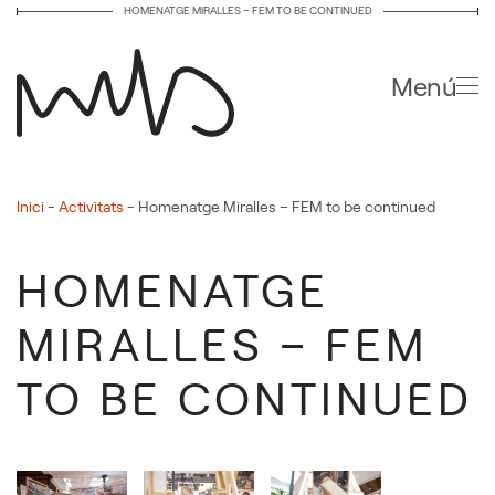
HOMENATGE MIRALLES – FEM TO BE CONTINUED
Skip to main content
Menú
Inici
-
Activitats
-
Homenatge Miralles – FEM to be continued
HOMENATGE
MIRALLES – FEM
TO BE CONTINUED