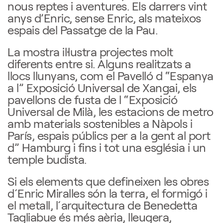
nous reptes i aventures. Els darrers vint
anys d’Enric, sense Enric, als mateixos
espais del Passatge de la Pau.
La mostra il·lustra projectes molt
diferents entre si. Alguns realitzats a
llocs llunyans, com el Pavelló d “Espanya
a l” Exposició Universal de Xangai, els
pavellons de fusta de l “Exposició
Universal de Milà, les estacions de metro
amb materials sostenibles a Nàpols i
París, espais públics per a la gent al port
d” Hamburg i fins i tot una església i un
temple budista.
Si els elements que defineixen les obres
d´Enric Miralles són la terra, el formigó i
el metall, l´arquitectura de Benedetta
Tagliabue és més aèria, lleugera,