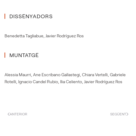
DISSENYADORS
Benedetta Tagliabue
,
Javier Rodríguez Ros
MUNTATGE
Alessia Maurri
,
Ane Escribano Gallastegi
,
Chiara Vertelli
,
Gabriele
Rotelli
,
Ignacio Candel Rubio
,
Ilia Celiento
,
Javier Rodríguez Ros
ANTERIOR
SEGÜENT