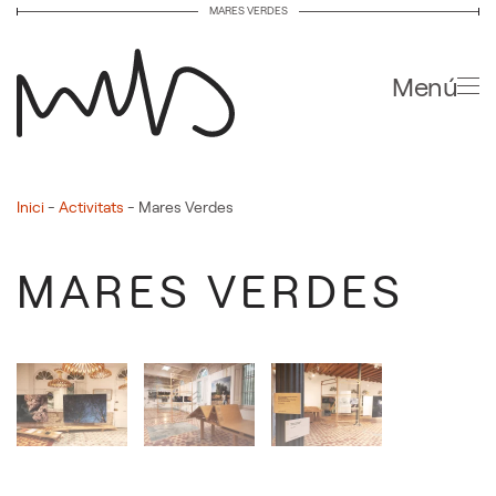
MARES VERDES
Skip to main content
Menú
Inici
-
Activitats
-
Mares Verdes
MARES VERDES