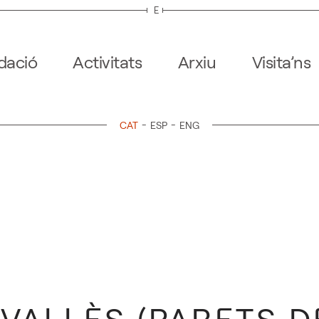
E
dació
Activitats
Arxiu
Visita’ns
CAT
ESP
ENG