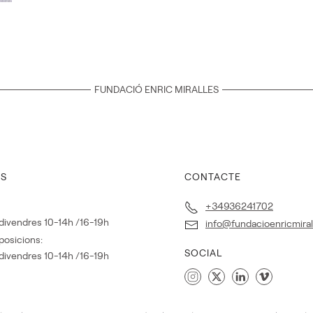
FUNDACIÓ ENRIC MIRALLES
IS
CONTACTE
+34936241702
a divendres 10-14h /16-19h
info@fundacioenricmira
posicions:
SOCIAL
a divendres 10-14h /16-19h