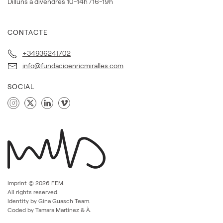
Dilluns a divendres 10-14h /16-19h
CONTACTE
+34936241702
info@fundacioenricmiralles.com
SOCIAL
Imprint ©
2026
FEM.
All rights reserved.
Identity by Gina Guasch Team.
Coded by Tamara Martínez & À.