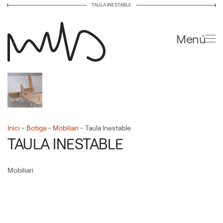
TAULA INESTABLE
Skip to main content
Menú
Inici
-
Botiga
-
Mobiliari
-
Taula Inestable
TAULA INESTABLE
Mobiliari